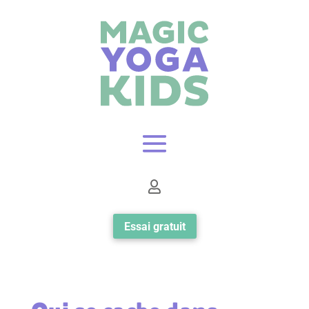

Essai gratuit