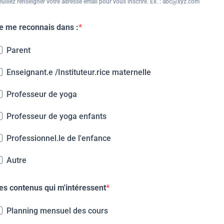
uillez renseigner votre adresse email pour vous inscrire. Ex. : abc@xyz.com
e me reconnais dans :
Parent
Enseignant.e /Instituteur.rice maternelle
Professeur de yoga
Professeur de yoga enfants
Professionnel.le de l'enfance
Autre
es contenus qui m'intéressent
Planning mensuel des cours